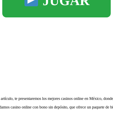
JUGAR
rtículo, te presentaremos los mejores casinos online en México, donde 
damos casino online con bono sin depósito, que ofrece un paquete de b