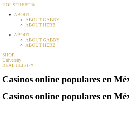
HOUSEHEIST®
ABOUT
ABOUT GABBY
ABOUT HERB
ABOUT
ABOUT GABBY
ABOUT HERB
SHOP
University
REAL HEIST™
Casinos online populares en Mé
Casinos online populares en Mé