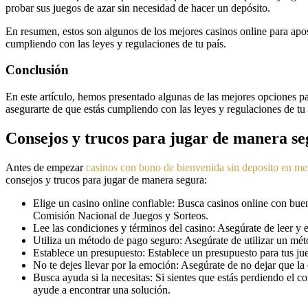
probar sus juegos de azar sin necesidad de hacer un depósito.
En resumen, estos son algunos de los mejores casinos online para apost
cumpliendo con las leyes y regulaciones de tu país.
Conclusión
En este artículo, hemos presentado algunas de las mejores opciones par
asegurarte de que estás cumpliendo con las leyes y regulaciones de tu 
Consejos y trucos para jugar de manera s
Antes de empezar
casinos con bono de bienvenida sin deposito en me
consejos y trucos para jugar de manera segura:
Elige un casino online confiable: Busca casinos online con buen
Comisión Nacional de Juegos y Sorteos.
Lee las condiciones y términos del casino: Asegúrate de leer y e
Utiliza un método de pago seguro: Asegúrate de utilizar un mét
Establece un presupuesto: Establece un presupuesto para tus ju
No te dejes llevar por la emoción: Asegúrate de no dejar que l
Busca ayuda si la necesitas: Si sientes que estás perdiendo el c
ayude a encontrar una solución.