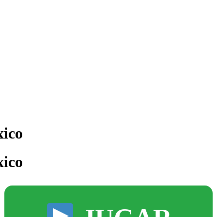
xico
xico