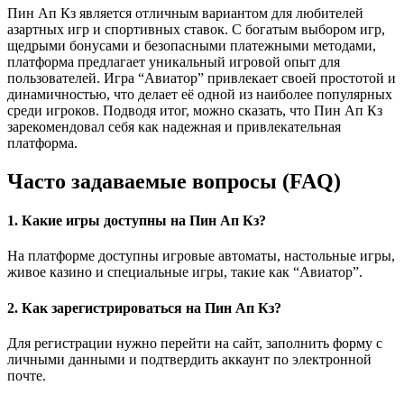
Пин Ап Кз является отличным вариантом для любителей
азартных игр и спортивных ставок. С богатым выбором игр,
щедрыми бонусами и безопасными платежными методами,
платформа предлагает уникальный игровой опыт для
пользователей. Игра “Авиатор” привлекает своей простотой и
динамичностью, что делает её одной из наиболее популярных
среди игроков. Подводя итог, можно сказать, что Пин Ап Кз
зарекомендовал себя как надежная и привлекательная
платформа.
Часто задаваемые вопросы (FAQ)
1. Какие игры доступны на Пин Ап Кз?
На платформе доступны игровые автоматы, настольные игры,
живое казино и специальные игры, такие как “Авиатор”.
2. Как зарегистрироваться на Пин Ап Кз?
Для регистрации нужно перейти на сайт, заполнить форму с
личными данными и подтвердить аккаунт по электронной
почте.