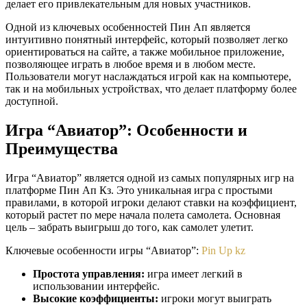
делает его привлекательным для новых участников.
Одной из ключевых особенностей Пин Ап является
интуитивно понятный интерфейс, который позволяет легко
ориентироваться на сайте, а также мобильное приложение,
позволяющее играть в любое время и в любом месте.
Пользователи могут наслаждаться игрой как на компьютере,
так и на мобильных устройствах, что делает платформу более
доступной.
Игра “Авиатор”: Особенности и
Преимущества
Игра “Авиатор” является одной из самых популярных игр на
платформе Пин Ап Кз. Это уникальная игра с простыми
правилами, в которой игроки делают ставки на коэффициент,
который растет по мере начала полета самолета. Основная
цель – забрать выигрыш до того, как самолет улетит.
Ключевые особенности игры “Авиатор”:
Pin Up kz
Простота управления:
игра имеет легкий в
использовании интерфейс.
Высокие коэффициенты:
игроки могут выиграть