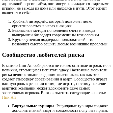
адаптивной версии сайта, они могут наслаждаться азартными
играми, не выходя из дома или находясь в пути. Этот аспект
включает в себя:
Удобный интерфейс, который позволяет легко
ориентироваться в играх и акциях.
Безопасные методы пополнения счета и вывода
выигрышей благодаря современным технологиям.
Круглосуточная поддержка пользователей, что
позволяет быстро решить любые возникшие проблемы.
Сообщество любителей риска
В казино Пин Ап собираются не только опытные игроки, но и
новички, стремящиеся испытать удачу. Настоящие любители
риска ценят компанию единомышленников, так как это
создаёт атмосферу соревнования и азарт. Сообщество играет
важную роль в решении о том, где играть, поэтому наличие
азартной компании может вдохновить даже самых
застенчивых игроков. Важно отметить следующие аспекты:
Пин Ап
Виртуальные турниры
: Регулярные турниры создают
дополнительный азарт и возможность получить призы.