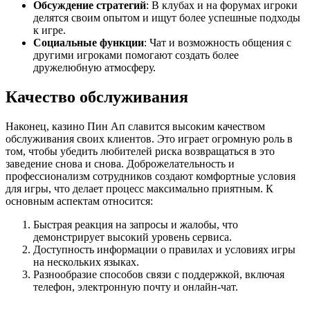
Обсуждение стратегий
: В клубах и на форумах игроки
делятся своим опытом и ищут более успешные подходы
к игре.
Социальные функции
: Чат и возможность общения с
другими игроками помогают создать более
дружелюбную атмосферу.
Качество обслуживания
Наконец, казино Пин Ап славится высоким качеством
обслуживания своих клиентов. Это играет огромную роль в
том, чтобы убедить любителей риска возвращаться в это
заведение снова и снова. Доброжелательность и
профессионализм сотрудников создают комфортные условия
для игры, что делает процесс максимально приятным. К
основным аспектам относится:
Быстрая реакция на запросы и жалобы, что
демонстрирует высокий уровень сервиса.
Доступность информации о правилах и условиях игры
на нескольких языках.
Разнообразие способов связи с поддержкой, включая
телефон, электронную почту и онлайн-чат.