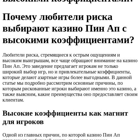
Почему любители риска
выбирают казино Пин Ап с
высокими коэффициентами?
Любители риска, стремящиеся к острым ощущениям и
высоким выигрышам, все чаще обращают внимание на казино
Пин Ап. Это заведение предлагает игрокам не только
широкий выбор игр, но и привлекательные коэффициенты,
которые делают азартные игры более выгодными. В данной
статье мы подробно рассмотрим основные причины, по
которым рискованные игроки выбирают именно это казино, а
также выясним, какие преимущества оно предоставляет своим
клиентам.
Высокие коэффициенты как магнит
для игроков
Одной из главных причин, по которой казино Пин Ап