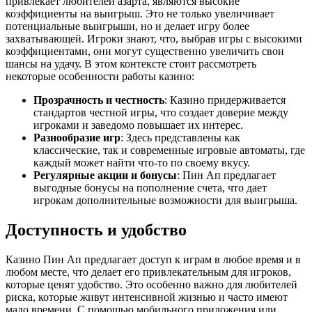
привлекает любителей азарта, являются высокие
коэффициенты на выигрыш. Это не только увеличивает
потенциальные выигрыши, но и делает игру более
захватывающей. Игроки знают, что, выбрав игры с высокими
коэффициентами, они могут существенно увеличить свои
шансы на удачу. В этом контексте стоит рассмотреть
некоторые особенности работы казино:
Прозрачность и честность
: Казино придерживается
стандартов честной игры, что создает доверие между
игроками и заведомо повышает их интерес.
Разнообразие игр
: Здесь представлены как
классические, так и современные игровые автоматы, где
каждый может найти что-то по своему вкусу.
Регулярные акции и бонусы
: Пин Ап предлагает
выгодные бонусы на пополнение счета, что дает
игрокам дополнительные возможности для выигрыша.
Доступность и удобство
Казино Пин Ап предлагает доступ к играм в любое время и в
любом месте, что делает его привлекательным для игроков,
которые ценят удобство. Это особенно важно для любителей
риска, которые живут интенсивной жизнью и часто имеют
мало времени. С помощью мобильного приложения или