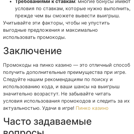
Требованиями к ставкам
: многие бонусы имеют
условия по ставкам, которые нужно выполнить,
прежде чем вы сможете вывести выигрыш.
Учитывайте эти факторы, чтобы не упустить
выгодные предложения и максимально
использовать промокоды.
Заключение
Промокоды на пинко казино — это отличный способ
получить дополнительные преимущества при игре.
Следуйте нашим рекомендациям по поиску и
использованию кода, и ваши шансы на выигрыш
значительно возрастут. Не забывайте читать
условия использования промокодов и следить за их
актуальностью. Удачи в игре!
Пинко казино
Часто задаваемые
вопросы